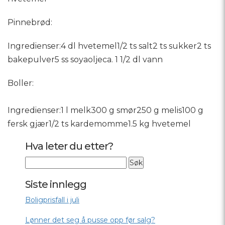
Pinnebrød:
Ingredienser:4 dl hvetemel1/2 ts salt2 ts sukker2 ts
bakepulver5 ss soyaoljeca. 1 1/2 dl vann
Boller:
Ingredienser:1 l melk300 g smør250 g melis100 g
fersk gjær1/2 ts kardemomme1.5 kg hvetemel
Hva leter du etter?
Siste innlegg
Boligprisfall i juli
Lønner det seg å pusse opp før salg?