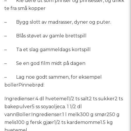
– Kle dere ut som prinser og prinsesser, og drikk
te fra små kopper
– Bygg slott av madrasser, dyner og puter.
– Blås støvet av gamle brettspill
– Ta et slag gammeldags kortspill
– Se en god film midt på dagen
– Lag noe godt sammen, for eksempel
bollerPinnebrød:
Ingredienser:4 dl hvetemel1/2 ts salt2 ts sukker2 ts
bakepulver5 ss soyaoljeca. 1 1/2 dl
vannBoller:Ingredienser:1 l melk300 g smør250 g
melis100 g fersk gjær1/2 ts kardemomme1.5 kg
hvetemel